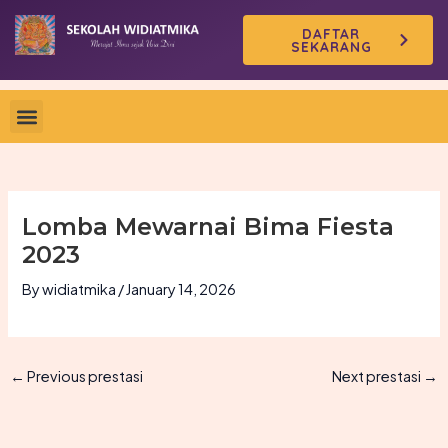
Skip
DAFTAR
to
SEKARANG
content
Lomba Mewarnai Bima Fiesta
2023
By
widiatmika
/
January 14, 2026
←
Previous prestasi
Next prestasi
→