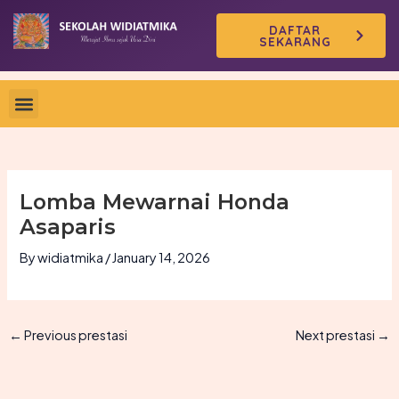
Skip
DAFTAR
to
SEKARANG
content
Lomba Mewarnai Honda
Asaparis
By
widiatmika
/
January 14, 2026
←
Previous prestasi
Next prestasi
→