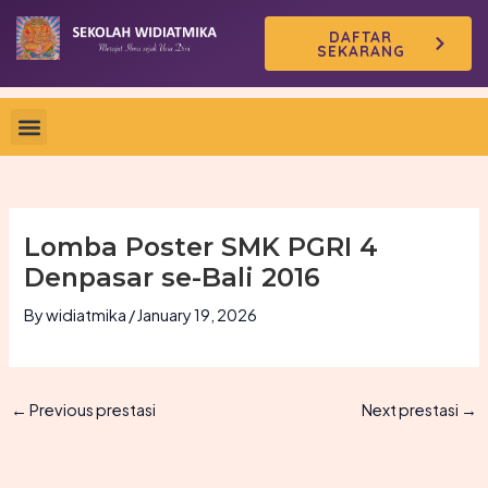
Skip
DAFTAR
to
SEKARANG
content
Lomba Poster SMK PGRI 4
Denpasar se-Bali 2016
By
widiatmika
/
January 19, 2026
←
Previous prestasi
Next prestasi
→