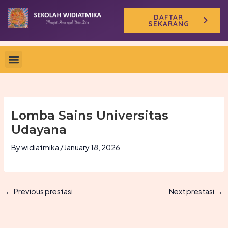
Skip
DAFTAR
to
SEKARANG
content
Lomba Sains Universitas
Udayana
By
widiatmika
/
January 18, 2026
←
Previous prestasi
Next prestasi
→