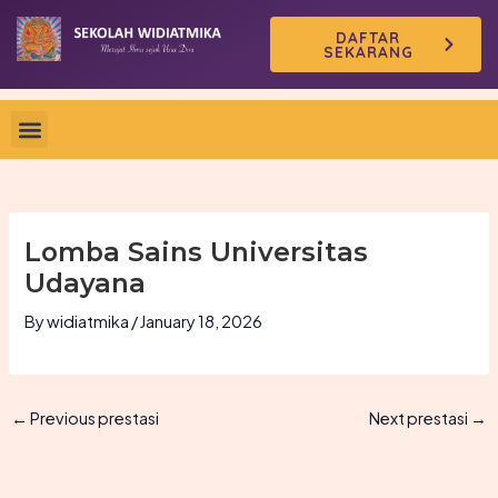
Skip
DAFTAR
to
SEKARANG
content
Lomba Sains Universitas
Udayana
By
widiatmika
/
January 18, 2026
←
Previous prestasi
Next prestasi
→