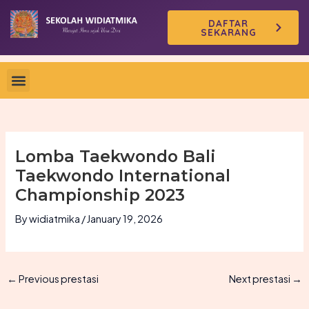
Skip
DAFTAR
to
SEKARANG
content
Lomba Taekwondo Bali
Taekwondo International
Championship 2023
By
widiatmika
/
January 19, 2026
←
Previous prestasi
Next prestasi
→