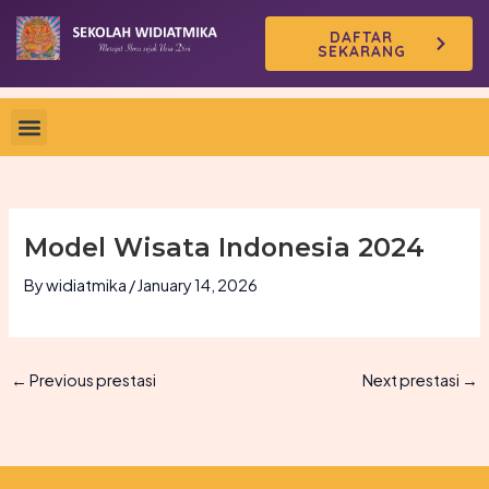
Skip
DAFTAR
to
SEKARANG
content
Model Wisata Indonesia 2024
By
widiatmika
/
January 14, 2026
←
Previous prestasi
Next prestasi
→