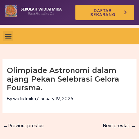
Skip
DAFTAR
to
SEKARANG
content
Olimpiade Astronomi dalam
ajang Pekan Selebrasi Gelora
Foursma.
By
widiatmika
/
January 19, 2026
←
Previous prestasi
Next prestasi
→