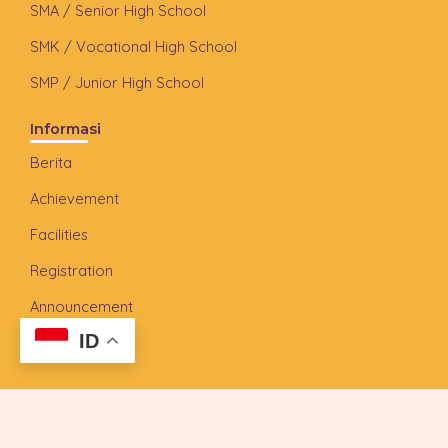
SMA / Senior High School
SMK / Vocational High School
SMP / Junior High School
Informasi
Berita
Achievement
Facilities
Registration
Announcement
ID
FAQ
Copyrighted © 2015 Widiatmika School, Jimbaran, Bali -
Indonesia. All rights reserved.