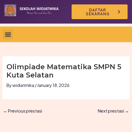
Skip
DAFTAR
to
SEKARANG
content
Olimpiade Matematika SMPN 5
Kuta Selatan
By
widiatmika
/
January 18, 2026
←
Previous prestasi
Next prestasi
→