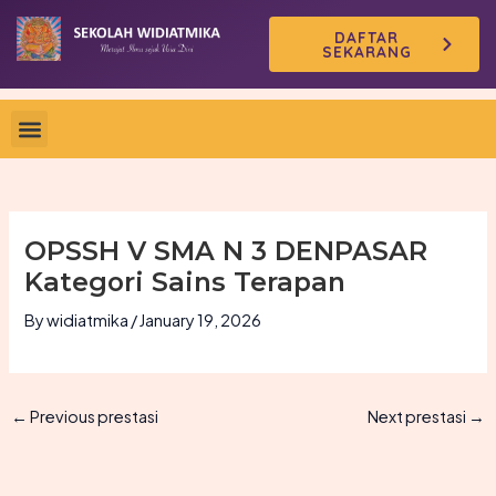
Skip
DAFTAR
to
SEKARANG
content
OPSSH V SMA N 3 DENPASAR
Kategori Sains Terapan
By
widiatmika
/
January 19, 2026
←
Previous prestasi
Next prestasi
→