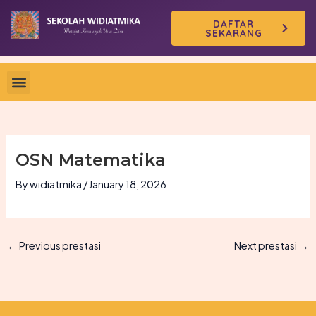
Skip
DAFTAR
to
SEKARANG
content
OSN Matematika
By
widiatmika
/
January 18, 2026
←
Previous prestasi
Next prestasi
→