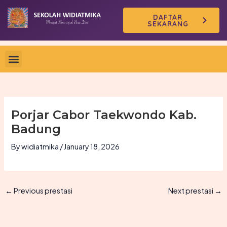
Skip
DAFTAR
to
SEKARANG
content
Porjar Cabor Taekwondo Kab.
Badung
By
widiatmika
/
January 18, 2026
←
Previous prestasi
Next prestasi
→