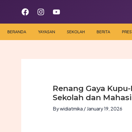
Skip
F
I
Y
to
a
n
o
content
c
s
u
e
t
t
BERANDA
YAYASAN
SEKOLAH
BERITA
PRES
b
a
u
o
g
b
o
r
e
k
a
m
Renang Gaya Kupu-K
Sekolah dan Mahasi
By
widiatmika
/
January 19, 2026