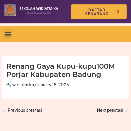
Skip
DAFTAR
to
SEKARANG
content
Renang Gaya Kupu-kupu100M
Porjar Kabupaten Badung
By
widiatmika
/
January 18, 2026
←
Previous prestasi
Next prestasi
→