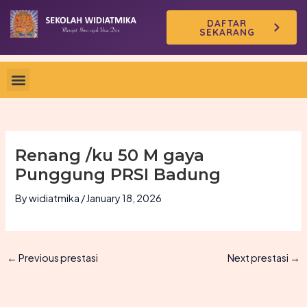
Skip
DAFTAR
to
SEKARANG
content
Renang /ku 50 M gaya
Punggung PRSI Badung
By
widiatmika
/
January 18, 2026
←
Previous prestasi
Next prestasi
→