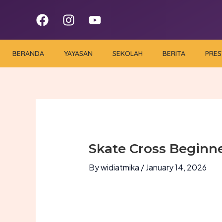
Skip
F
I
Y
to
a
n
o
content
c
s
u
e
t
t
BERANDA
YAYASAN
SEKOLAH
BERITA
PRES
b
a
u
o
g
b
o
r
e
k
a
m
Skate Cross Beginne
By
widiatmika
/
January 14, 2026