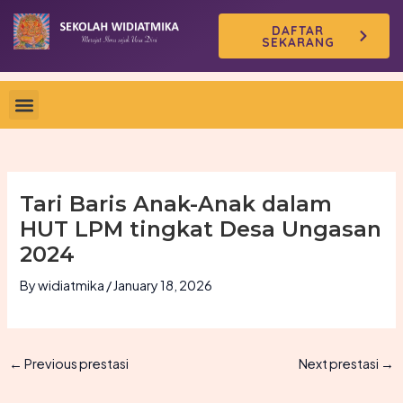
Skip
DAFTAR
to
SEKARANG
content
Tari Baris Anak-Anak dalam
HUT LPM tingkat Desa Ungasan
2024
By
widiatmika
/
January 18, 2026
←
Previous prestasi
Next prestasi
→