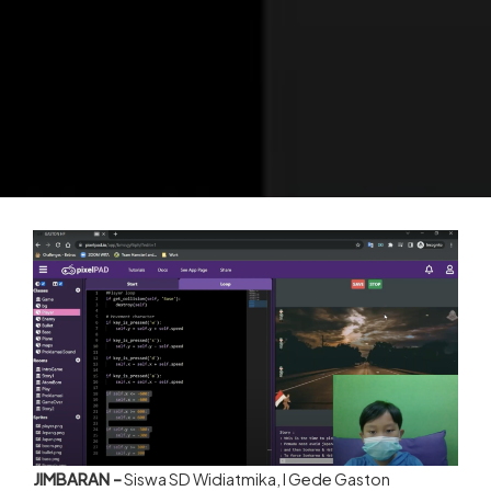
JIMBARAN –
Siswa SD Widiatmika, I Gede Gaston