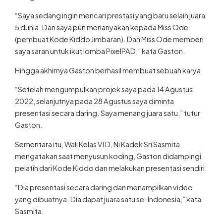
“Saya sedang ingin mencari prestasi yang baru selain juara
5 dunia. Dan saya pun menanyakan kepada Miss Ode
(pembuat Kode Kiddo Jimbaran). Dan Miss Ode memberi
saya saran untuk ikut lomba PixelPAD,” kata Gaston.
Hingga akhirnya Gaston berhasil membuat sebuah karya.
“Setelah mengumpulkan projek saya pada 14 Agustus
2022, selanjutnya pada 28 Agustus saya diminta
presentasi secara daring. Saya menang juara satu,” tutur
Gaston.
Sementara itu, Wali Kelas VI D, Ni Kadek Sri Sasmita
mengatakan saat menyusun koding, Gaston didampingi
pelatih dari Kode Kiddo dan melakukan presentasi sendiri.
“Dia presentasi secara daring dan menampilkan video
yang dibuatnya. Dia dapat juara satu se-Indonesia,” kata
Sasmita.