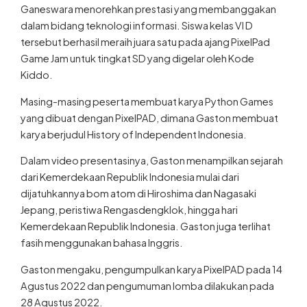
Ganeswara menorehkan prestasi yang membanggakan
dalam bidang teknologi informasi. Siswa kelas VI D
tersebut berhasil meraih juara satu pada ajang PixelPad
Game Jam untuk tingkat SD yang digelar oleh Kode
Kiddo.
Masing-masing peserta membuat karya Python Games
yang dibuat dengan PixelPAD, dimana Gaston membuat
karya berjudul History of Independent Indonesia.
Dalam video presentasinya, Gaston menampilkan sejarah
dari Kemerdekaan Republik Indonesia mulai dari
dijatuhkannya bom atom di Hiroshima dan Nagasaki
Jepang, peristiwa Rengasdengklok, hingga hari
Kemerdekaan Republik Indonesia. Gaston juga terlihat
fasih menggunakan bahasa Inggris.
Gaston mengaku, pengumpulkan karya PixelPAD pada 14
Agustus 2022 dan pengumuman lomba dilakukan pada
28 Agustus 2022.