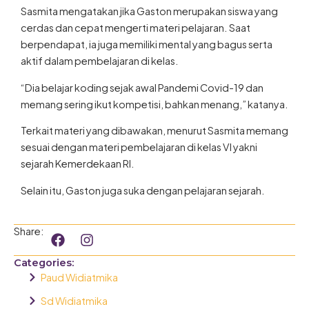
Sasmita mengatakan jika Gaston merupakan siswa yang
cerdas dan cepat mengerti materi pelajaran. Saat
berpendapat, ia juga memiliki mental yang bagus serta
aktif dalam pembelajaran di kelas.
“Dia belajar koding sejak awal Pandemi Covid-19 dan
memang sering ikut kompetisi, bahkan menang,” katanya.
Terkait materi yang dibawakan, menurut Sasmita memang
sesuai dengan materi pembelajaran di kelas VI yakni
sejarah Kemerdekaan RI.
Selain itu, Gaston juga suka dengan pelajaran sejarah.
F
I
Share:
a
n
c
s
Categories:
e
t
Paud Widiatmika
b
a
o
g
Sd Widiatmika