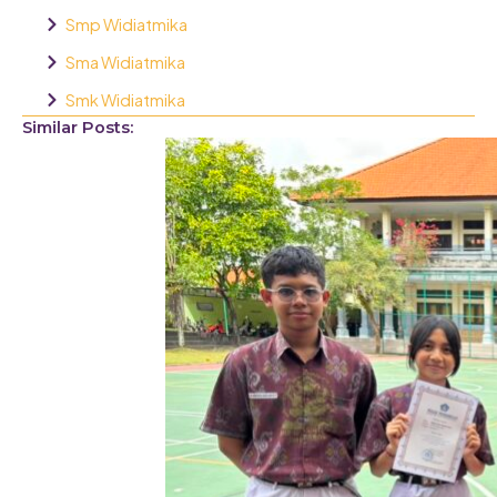
o
r
Smp Widiatmika
k
a
m
Sma Widiatmika
Smk Widiatmika
Similar Posts: