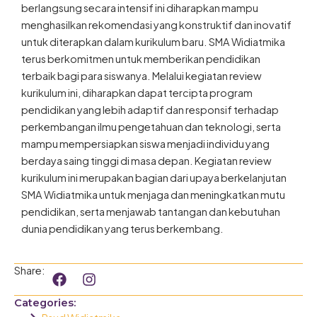
berlangsung secara intensif ini diharapkan mampu
menghasilkan rekomendasi yang konstruktif dan inovatif
untuk diterapkan dalam kurikulum baru. SMA Widiatmika
terus berkomitmen untuk memberikan pendidikan
terbaik bagi para siswanya. Melalui kegiatan review
kurikulum ini, diharapkan dapat tercipta program
pendidikan yang lebih adaptif dan responsif terhadap
perkembangan ilmu pengetahuan dan teknologi, serta
mampu mempersiapkan siswa menjadi individu yang
berdaya saing tinggi di masa depan. Kegiatan review
kurikulum ini merupakan bagian dari upaya berkelanjutan
SMA Widiatmika untuk menjaga dan meningkatkan mutu
pendidikan, serta menjawab tantangan dan kebutuhan
dunia pendidikan yang terus berkembang.
F
I
Share:
a
n
c
s
Categories:
e
t