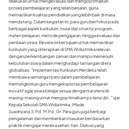
dilakukan untuk mengevaluasi dan mengoptimalkan
proses pembelajaran yang telah berjalan, guna
memastikan kualitas pendidikan yang lebih baik di masa
mendatang. Dalam kegiatan ini, para guru berfokus pada
berbagai aspek kurikulum, mulai dari struktur program,
materi pelajaran, metode pengajaran, hingga evaluasi dan
penilaian siswa. Review ini bertujuan untuk memastikan
kurikulum yang diterapkan di SMA Widiatmika relevan
dengan perkembangan zaman dan mampu memenuhi
kebutuhan siswa dalam menghadapi tantangan di era
globalisasi. "Implementasi Kurikulum Merdeka telah
membawa semangat baru dalam pembelajaran,
memungkinkan guru mengeksplorasi pembelajaran
inovatif agar siswa belajar sesuai dengan karateristik
masing-masing untuk mengoptimalkam potensi diri.," ujar
Kepala Sekolah SMA Widiatmika, I Made
Suadnyana,S.Pd.,M.Pd.,Gr. Para guru juga berbagi
pengalaman dan memberikan masukan berdasarkan
praktik mengajar mereka sehari-hari. Diskusi yang