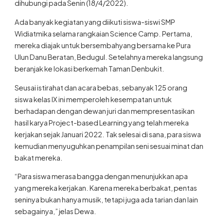
dihubungi pada Senin (18/4/2022).
Ada banyak kegiatan yang diikuti siswa-siswi SMP
Widiatmika selama rangkaian Science Camp. Pertama,
mereka diajak untuk bersembahyang bersama ke Pura
Ulun Danu Beratan, Bedugul. Setelahnya mereka langsung
beranjak ke lokasi berkemah Taman Denbukit.
Seusai istirahat dan acara bebas, sebanyak 125 orang
siswa kelas IX ini memperoleh kesempatan untuk
berhadapan dengan dewan juri dan mempresentasikan
hasil karya Project-based Learning yang telah mereka
kerjakan sejak Januari 2022. Tak selesai di sana, para siswa
kemudian menyuguhkan penampilan seni sesuai minat dan
bakat mereka.
“Para siswa merasa bangga dengan menunjukkan apa
yang mereka kerjakan. Karena mereka berbakat, pentas
seninya bukan hanya musik, tetapi juga ada tarian dan lain
sebagainya,” jelas Dewa.