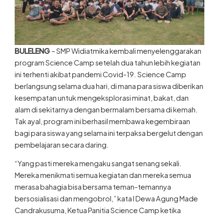
BULELENG
– SMP Widiatmika kembali menyelenggarakan
program Science Camp setelah dua tahun lebih kegiatan
ini terhenti akibat pandemi Covid-19. Science Camp
berlangsung selama dua hari, di mana para siswa diberikan
kesempatan untuk mengeksplorasi minat, bakat, dan
alam di sekitarnya dengan bermalam bersama di kemah.
Tak ayal, program ini berhasil membawa kegembiraan
bagi para siswa yang selama ini terpaksa bergelut dengan
pembelajaran secara daring.
“Yang pasti mereka mengaku sangat senang sekali.
Mereka menikmati semua kegiatan dan mereka semua
merasa bahagia bisa bersama teman-temannya
bersosialisasi dan mengobrol,” kata I Dewa Agung Made
Candrakusuma, Ketua Panitia Science Camp ketika