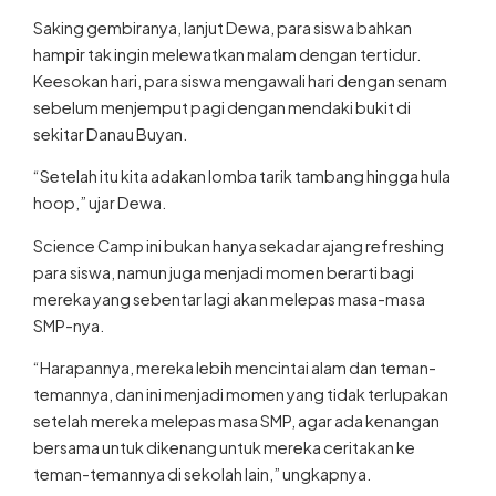
Saking gembiranya, lanjut Dewa, para siswa bahkan
hampir tak ingin melewatkan malam dengan tertidur.
Keesokan hari, para siswa mengawali hari dengan senam
sebelum menjemput pagi dengan mendaki bukit di
sekitar Danau Buyan.
“Setelah itu kita adakan lomba tarik tambang hingga hula
hoop,” ujar Dewa.
Science Camp ini bukan hanya sekadar ajang refreshing
para siswa, namun juga menjadi momen berarti bagi
mereka yang sebentar lagi akan melepas masa-masa
SMP-nya.
“Harapannya, mereka lebih mencintai alam dan teman-
temannya, dan ini menjadi momen yang tidak terlupakan
setelah mereka melepas masa SMP, agar ada kenangan
bersama untuk dikenang untuk mereka ceritakan ke
teman-temannya di sekolah lain,” ungkapnya.