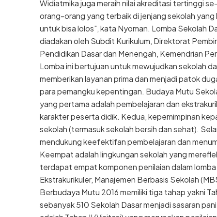
Widiatmika juga meraih nilai akreditasi tertinggi s
orang-orang yang terbaik di jenjang sekolah yang 
untuk bisa lolos", kata Nyoman. Lomba Sekolah 
diadakan oleh Subdit Kurikulum, Direktorat Pembi
Pendidikan Dasar dan Menengah, Kemendrian Pen
Lomba ini bertujuan untuk mewujudkan sekolah da
memberikan layanan prima dan menjadi patok duga
para pemangku kepentingan. Budaya Mutu Sekola
yang pertama adalah pembelajaran dan ekstrakur
karakter peserta didik. Kedua, kepemimpinan kepa
sekolah (termasuk sekolah bersih dan sehat). Se
mendukung keefektifan pembelajaran dan menu
Keempat adalah lingkungan sekolah yang merefleks
terdapat empat komponen penilaian dalam lomba i
Ekstrakurikuler, Manajemen Berbasis Sekolah (M
Berbudaya Mutu 2016 memiliki tiga tahap yakni Tah
sebanyak 510 Sekolah Dasar menjadi sasaran panit