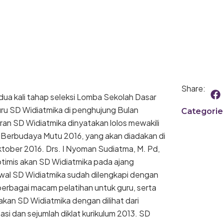
F
Share:
dua kali tahap seleksi Lomba Sekolah Dasar
a
c
ru SD Widiatmika di penghujung Bulan
Categorie
e
an SD Widiatmika dinyatakan lolos mewakili
b
 Berbudaya Mutu 2016, yang akan diadakan di
o
o
ktober 2016. Drs. I Nyoman Sudiatma, M. Pd,
k
timis akan SD Widiatmika pada ajang
wal SD Widiatmika sudah dilengkapi dengan
erbagai macam pelatihan untuk guru, serta
kan SD Widiatmika dengan dilihat dari
i dan sejumlah diklat kurikulum 2013. SD