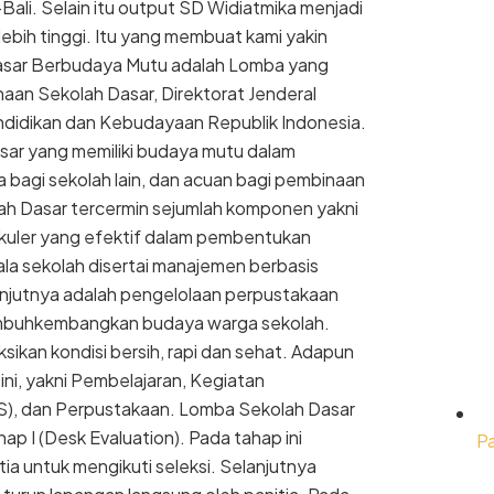
e-Bali. Selain itu output SD Widiatmika menjadi
lebih tinggi. Itu yang membuat kami yakin
Dasar Berbudaya Mutu adalah Lomba yang
naan Sekolah Dasar, Direktorat Jenderal
didikan dan Kebudayaan Republik Indonesia.
sar yang memiliki budaya mutu dalam
 bagi sekolah lain, dan acuan bagi pembinaan
h Dasar tercermin sejumlah komponen yakni
ikuler yang efektif dalam pembentukan
la sekolah disertai manajemen berbasis
lanjutnya adalah pengelolaan perpustakaan
mbuhkembangkan budaya warga sekolah.
ikan kondisi bersih, rapi dan sehat. Adapun
ni, yakni Pembelajaran, Kegiatan
BS), dan Perpustakaan. Lomba Sekolah Dasar
ap I (Desk Evaluation). Pada tahap ini
P
ia untuk mengikuti seleksi. Selanjutnya