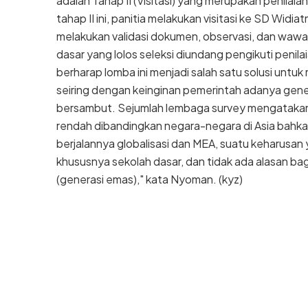
adalah Tahap II (Visitasi) yang merupakan penilaia
tahap II ini, panitia melakukan visitasi ke SD Widi
melakukan validasi dokumen, observasi, dan wawanc
dasar yang lolos seleksi diundang pengikuti penila
berharap lomba ini menjadi salah satu solusi untu
seiring dengan keinginan pemerintah adanya gener
bersambut. Sejumlah lembaga survey mengatakan k
rendah dibandingkan negara-negara di Asia bahkan
berjalannya globalisasi dan MEA, suatu keharusan
khususnya sekolah dasar, dan tidak ada alasan bag
(generasi emas)," kata Nyoman. (kyz)