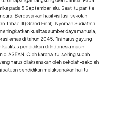
n turun lapangan langsung oleh panitia. Pada
atmika pada 5 September lalu. Saat itu panitia
ara. Berdasarkan hasil visitasi, sekolah
ian Tahap III (Grand Final). Nyoman Sudiatma
k meningkatkan kualitas sumber daya manusia,
asi emas di tahun 2045. "Ini harus gayung
ualitas pendidikan di Indonesia masih
 di ASEAN. Oleh karena itu, seiring sudah
 yang harus dilaksanakan oleh sekolah-sekolah
i satuan pendidikan melaksanakan hal itu