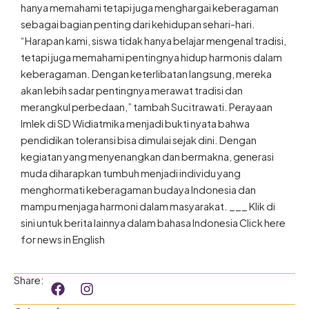
hanya memahami tetapi juga menghargai keberagaman
sebagai bagian penting dari kehidupan sehari-hari.
“Harapan kami, siswa tidak hanya belajar mengenal tradisi,
tetapi juga memahami pentingnya hidup harmonis dalam
keberagaman. Dengan keterlibatan langsung, mereka
akan lebih sadar pentingnya merawat tradisi dan
merangkul perbedaan,” tambah Sucitrawati. Perayaan
Imlek di SD Widiatmika menjadi bukti nyata bahwa
pendidikan toleransi bisa dimulai sejak dini. Dengan
kegiatan yang menyenangkan dan bermakna, generasi
muda diharapkan tumbuh menjadi individu yang
menghormati keberagaman budaya Indonesia dan
mampu menjaga harmoni dalam masyarakat. ___ Klik di
sini untuk berita lainnya dalam bahasa Indonesia Click here
for news in English
F
I
Share:
a
n
c
s