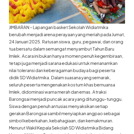
JIMBARAN – Lapangan basket Sekolah Widiatmika
berubah menjadi arena perayaan yang meriah pada Jumat,
24 Januari 2025. Ratusan siswa, guru, pegawai, dan orang
tua bersatu dalam semangat menyambut Tahun Baru
Imlek. Acara ini bukan hanya momen penuh kegembiraan,
tetapi juga menjadi sarana edukasi untuk menanamkan
nilai toleransi dan keberagaman budaya bagi peserta
didik SD Widiatmika. Dalam suasana yang semarak,
seluruh peserta mengenakan kostum khas bernuansa
Imlek, didominasi warna merah dan emas. Atraksi
Barongsai menjadi puncak acara yang ditunggu-tunggu.
Siswa dengan penuh antusias menyaksikan setiap
gerakan Barongsai sambil menyiapkan angpao sebagai
simbol keberkahan, kebahagiaan, dan kemakmuran.
Menurut Wakil Kepala Sekolah SD Widiatmika Bidang