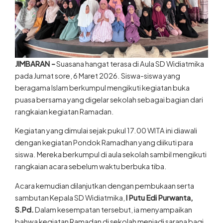
JIMBARAN –
Suasana hangat terasa di Aula SD Widiatmika
pada Jumat sore, 6 Maret 2026. Siswa-siswa yang
beragama Islam berkumpul mengikuti kegiatan buka
puasa bersama yang digelar sekolah sebagai bagian dari
rangkaian kegiatan Ramadan.
Kegiatan yang dimulai sejak pukul 17.00 WITA ini diawali
dengan kegiatan Pondok Ramadhan yang diikuti para
siswa. Mereka berkumpul di aula sekolah sambil mengikuti
rangkaian acara sebelum waktu berbuka tiba.
Acara kemudian dilanjutkan dengan pembukaan serta
sambutan Kepala SD Widiatmika,
I Putu Edi Purwanta,
S.Pd.
Dalam kesempatan tersebut, ia menyampaikan
bahwa kegiatan Ramadan di sekolah menjadi sarana bagi