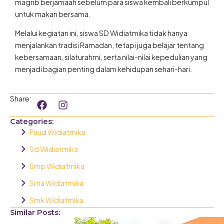
magrib berjamaah sebelum para siswa kembali berkumpul
untuk makan bersama.
Melalui kegiatan ini, siswa SD Widiatmika tidak hanya
menjalankan tradisi Ramadan, tetapi juga belajar tentang
kebersamaan, silaturahmi, serta nilai-nilai kepedulian yang
menjadi bagian penting dalam kehidupan sehari-hari.
F
I
Share:
a
n
c
s
Categories:
e
t
Paud Widiatmika
b
a
o
g
Sd Widiatmika
o
r
Smp Widiatmika
k
a
m
Sma Widiatmika
Smk Widiatmika
Similar Posts: