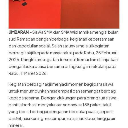
JIMBARAN –
Siswa SMA dan SMK Widiatmika mengisi bulan
suci Ramadan dengan berbagai kegiatan kebersamaan
dan kepedulian sosial. Salah satunya melalui kegiatan
berbagi takjil kepada masyarakat pada Rabu, 25 Februari
2026. Rangkaian kegiatan tersebut kemudian dilanjutkan
dengan buka puasa bersama di lingkungan sekolah pada
Rabu, 11 Maret 2026.
Kegiatan berbagi takjil menjadi momen bagi para siswa
untuk menumbuhkan rasa empati dan semangat berbagi
kepada sesama. Dengan dukungan para orang tua siswa,
panitia berhasil menyalurkan sebanyak 188 paket takjil
yang berisi berbagai penganan berbuka puasa, seperti
pastel, nasi kuning, es campur, roti, snack box, hingga air
mineral.