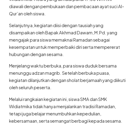
diawali dengan pembukaan dan pembacaan ayat suci Al-
Qur’an oleh siswa.
Selanjutnya, kegiatan diisi dengan tausiah yang
disampaikan oleh Bapak Akhmad Dawam, M.Pd. yang
mengajak para siswa memaknai Ramadan sebagai
kesempatan untuk memperbaiki diri serta mempererat
hubungan dengan sesama.
Menjelang waktu berbuka, para siswa duduk bersama
menunggu adzan magrib. Setelah berbuka puasa,
kegiatan dilanjutkan dengan sholat berjamaah yang diikuti
oleh seluruh peserta.
Melalui rangkaian kegiatan ini, siswa SMA dan SMK
Widiatmika tidak hanya menjalankan tradisi Ramadan,
tetapi juga belajar menumbuhkan kepedulian,
kebersamaan, serta semangat berbagi kepada sesama.