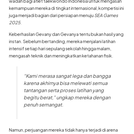
kemampuan mereka di tingkat internasional, kompetisi ini
juga menjadi bagian dari persiapan menuju
SEA Games
2025
.
Keberhasilan Gevany dan Gevanya tentu bukan hasil yang
instan. Sebelum bertanding, mereka menjalani latihan
intensif setiap hari sepulang sekolah hingga malam,
mengasah teknik dan meningkatkan ketahanan fisik.
“Kami merasa sangat lega dan bangga
karena akhirnya bisa melewati semua
tantangan serta proses latihan yang
begitu berat,”
ungkap mereka dengan
penuh semangat.
Namun, perjuangan mereka tidak hanya terjadi di arena
pertandingan. Sebagai siswa kelas X, mereka harus