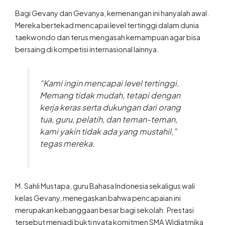
Bagi Gevany dan Gevanya, kemenangan ini hanyalah awal.
Mereka bertekad mencapai level tertinggi dalam dunia
taekwondo dan terus mengasah kemampuan agar bisa
bersaing di kompetisi internasional lainnya.
“Kami ingin mencapai level tertinggi.
Memang tidak mudah, tetapi dengan
kerja keras serta dukungan dari orang
tua, guru, pelatih, dan teman-teman,
kami yakin tidak ada yang mustahil,”
tegas mereka.
M. Sahli Mustapa, guru Bahasa Indonesia sekaligus wali
kelas Gevany, menegaskan bahwa pencapaian ini
merupakan kebanggaan besar bagi sekolah. Prestasi
tersebut menjadi bukti nyata komitmen SMA Widiatmika