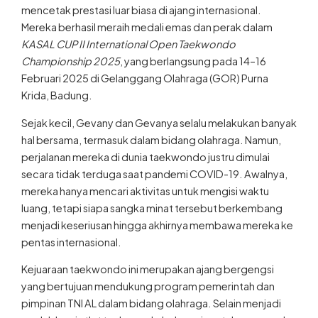
mencetak prestasi luar biasa di ajang internasional.
Mereka berhasil meraih medali emas dan perak dalam
KASAL CUP II International Open Taekwondo
Championship 2025
, yang berlangsung pada 14–16
Februari 2025 di Gelanggang Olahraga (GOR) Purna
Krida, Badung.
Sejak kecil, Gevany dan Gevanya selalu melakukan banyak
hal bersama, termasuk dalam bidang olahraga. Namun,
perjalanan mereka di dunia taekwondo justru dimulai
secara tidak terduga saat pandemi COVID-19. Awalnya,
mereka hanya mencari aktivitas untuk mengisi waktu
luang, tetapi siapa sangka minat tersebut berkembang
menjadi keseriusan hingga akhirnya membawa mereka ke
pentas internasional.
Kejuaraan taekwondo ini merupakan ajang bergengsi
yang bertujuan mendukung program pemerintah dan
pimpinan TNI AL dalam bidang olahraga. Selain menjadi
wadah bagi atlet taekwondo Indonesia untuk mengasah