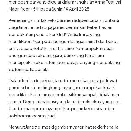
menggambar yang digelar dalam rangkaian Arma Festival
Magnificent 5th pada Senin, 14 April 2025.
Kemenangan ini tak sekadar menjadi pencapaian pribadi
bagi Janette, tetapi juga mencerminkan keberhasilan
pendekatan pendidikan di TK Widiatmika yang
menitikberatkan pada pengembangan minat dan bakat
anak secara holistik. Prestasi Janette merupakan buah
sinergi antara sekolah, guru, dan orang tua dalam
menciptakan ekosistem pembelajaran yang mendukung
potensi setiap anak.
Dalam lomba tersebut, Janette memukau para juri lewat
gambar bertema lingkungan yang menampilkan kakak
beradik bekerja sama membersihkan sampah di halaman
rumah. Dengan imajinasi yang kuat dan eksekusi yang rapi,
Janette mampu menyampaikan pesan kebersihan dan
kolaborasi secara visual.
Menurut Janette, meski gambarnya terlihat sederhana, ia