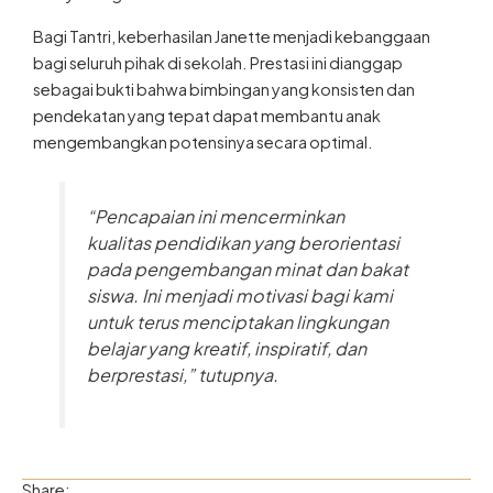
Bagi Tantri, keberhasilan Janette menjadi kebanggaan
bagi seluruh pihak di sekolah. Prestasi ini dianggap
sebagai bukti bahwa bimbingan yang konsisten dan
pendekatan yang tepat dapat membantu anak
mengembangkan potensinya secara optimal.
“Pencapaian ini mencerminkan
kualitas pendidikan yang berorientasi
pada pengembangan minat dan bakat
siswa. Ini menjadi motivasi bagi kami
untuk terus menciptakan lingkungan
belajar yang kreatif, inspiratif, dan
berprestasi,” tutupnya.
F
I
Share: