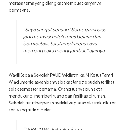
merasa tema yang diangkat membuat karyanya
bermakna.
“Saya sangat senang! Semoga ini bisa
jadi motivasi untuk terus belajar dan
berprestasi, terutama karena saya
memang suka menggambar,” ujarnya.
Wakil Kepala Sekolah PAUD Widiatmika, Ni Ketut Tantri
Wiadi, menjelaskan bahwa bakat Janette sudah terlihat
sejak semester pertama. Orang tuanya pun aktif
mendukung, memberi ruang dan fasilitas di rumah.
Sekolah turut berperan melalui kegiatan ekstrakurikuler
seni yang rutin digelar.
“Di PAUD Widiatmika, kami