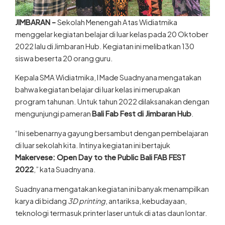
JIMBARAN –
Sekolah Menengah Atas Widiatmika
menggelar kegiatan belajar di luar kelas pada 20 Oktober
2022 lalu di Jimbaran Hub. Kegiatan ini melibatkan 130
siswa beserta 20 orang guru.
Kepala SMA Widiatmika, I Made Suadnyana mengatakan
bahwa kegiatan belajar di luar kelas ini merupakan
program tahunan. Untuk tahun 2022 dilaksanakan dengan
mengunjungi pameran
Bali Fab Fest di Jimbaran Hub
.
“Ini sebenarnya gayung bersambut dengan pembelajaran
di luar sekolah kita. Intinya kegiatan ini bertajuk
Makervese: Open Day to the Public Bali FAB FEST
2022
,” kata Suadnyana.
Suadnyana mengatakan kegiatan ini banyak menampilkan
karya di bidang
3D printing
, antariksa, kebudayaan,
teknologi termasuk printer laser untuk di atas daun lontar.