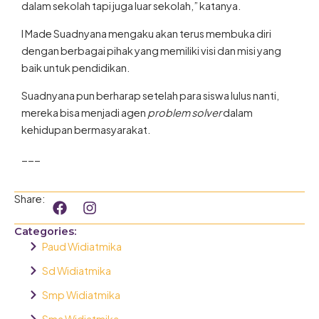
dalam sekolah tapi juga luar sekolah,” katanya.
I Made Suadnyana mengaku akan terus membuka diri
dengan berbagai pihak yang memiliki visi dan misi yang
baik untuk pendidikan.
Suadnyana pun berharap setelah para siswa lulus nanti,
mereka bisa menjadi agen
problem solver
dalam
kehidupan bermasyarakat.
___
F
I
Share:
a
n
c
s
Categories:
e
t
Paud Widiatmika
b
a
o
g
Sd Widiatmika
o
r
Smp Widiatmika
k
a
m
Sma Widiatmika