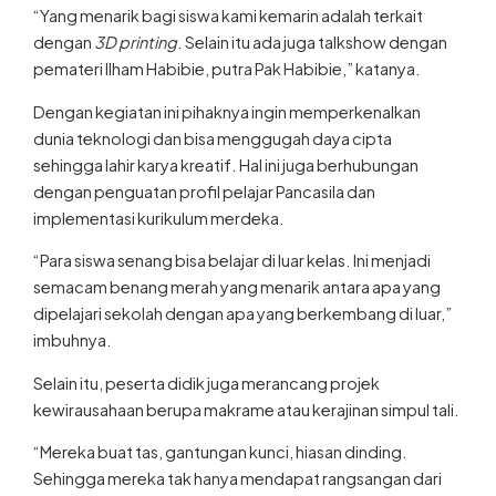
“Yang menarik bagi siswa kami kemarin adalah terkait
dengan
3D printing
. Selain itu ada juga talkshow dengan
pemateri Ilham Habibie, putra Pak Habibie,” katanya.
Dengan kegiatan ini pihaknya ingin memperkenalkan
dunia teknologi dan bisa menggugah daya cipta
sehingga lahir karya kreatif. Hal ini juga berhubungan
dengan penguatan profil pelajar Pancasila dan
implementasi kurikulum merdeka.
“Para siswa senang bisa belajar di luar kelas. Ini menjadi
semacam benang merah yang menarik antara apa yang
dipelajari sekolah dengan apa yang berkembang di luar,”
imbuhnya.
Selain itu, peserta didik juga merancang projek
kewirausahaan berupa makrame atau kerajinan simpul tali.
“Mereka buat tas, gantungan kunci, hiasan dinding.
Sehingga mereka tak hanya mendapat rangsangan dari