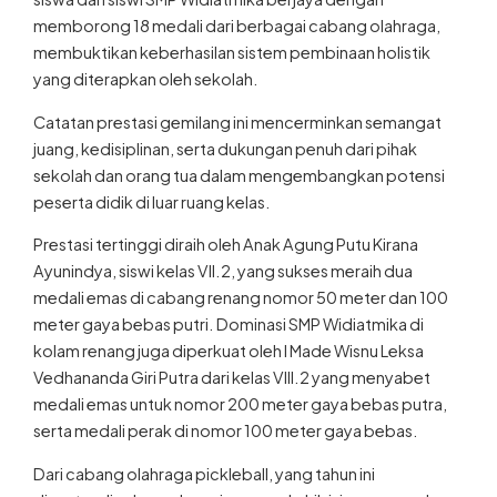
memborong 18 medali dari berbagai cabang olahraga,
membuktikan keberhasilan sistem pembinaan holistik
yang diterapkan oleh sekolah.
Catatan prestasi gemilang ini mencerminkan semangat
juang, kedisiplinan, serta dukungan penuh dari pihak
sekolah dan orang tua dalam mengembangkan potensi
peserta didik di luar ruang kelas.
Prestasi tertinggi diraih oleh Anak Agung Putu Kirana
Ayunindya, siswi kelas VII.2, yang sukses meraih dua
medali emas di cabang renang nomor 50 meter dan 100
meter gaya bebas putri. Dominasi SMP Widiatmika di
kolam renang juga diperkuat oleh I Made Wisnu Leksa
Vedhananda Giri Putra dari kelas VIII.2 yang menyabet
medali emas untuk nomor 200 meter gaya bebas putra,
serta medali perak di nomor 100 meter gaya bebas.
Dari cabang olahraga pickleball, yang tahun ini
dipertandingkan sebagai nomor ekshibisi, pasangan I