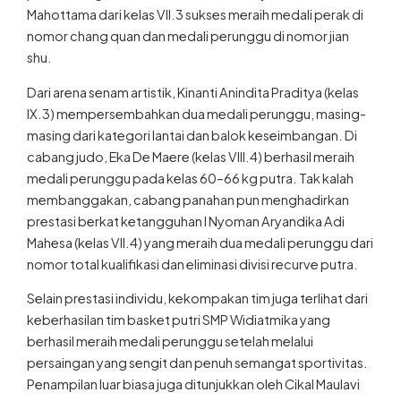
Mahottama dari kelas VII.3 sukses meraih medali perak di
nomor chang quan dan medali perunggu di nomor jian
shu.
Dari arena senam artistik, Kinanti Anindita Praditya (kelas
IX.3) mempersembahkan dua medali perunggu, masing-
masing dari kategori lantai dan balok keseimbangan. Di
cabang judo, Eka De Maere (kelas VIII.4) berhasil meraih
medali perunggu pada kelas 60–66 kg putra. Tak kalah
membanggakan, cabang panahan pun menghadirkan
prestasi berkat ketangguhan I Nyoman Aryandika Adi
Mahesa (kelas VII.4) yang meraih dua medali perunggu dari
nomor total kualifikasi dan eliminasi divisi recurve putra.
Selain prestasi individu, kekompakan tim juga terlihat dari
keberhasilan tim basket putri SMP Widiatmika yang
berhasil meraih medali perunggu setelah melalui
persaingan yang sengit dan penuh semangat sportivitas.
Penampilan luar biasa juga ditunjukkan oleh Cikal Maulavi
Prananjaya dari kelas IX.2 yang mempersembahkan