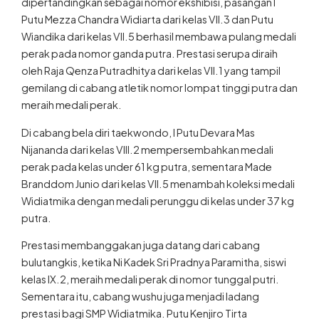
Putu Mezza Chandra Widiarta dari kelas VII.3 dan Putu
Wiandika dari kelas VII.5 berhasil membawa pulang medali
perak pada nomor ganda putra. Prestasi serupa diraih
oleh Raja Qenza Putradhitya dari kelas VII.1 yang tampil
gemilang di cabang atletik nomor lompat tinggi putra dan
meraih medali perak.
Di cabang bela diri taekwondo, I Putu Devara Mas
Nijananda dari kelas VIII.2 mempersembahkan medali
perak pada kelas under 61 kg putra, sementara Made
Branddom Junio dari kelas VII.5 menambah koleksi medali
Widiatmika dengan medali perunggu di kelas under 37 kg
putra.
Prestasi membanggakan juga datang dari cabang
bulutangkis, ketika Ni Kadek Sri Pradnya Paramitha, siswi
kelas IX.2, meraih medali perak di nomor tunggal putri.
Sementara itu, cabang wushu juga menjadi ladang
prestasi bagi SMP Widiatmika. Putu Kenjiro Tirta