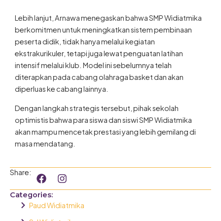
Lebih lanjut, Arnawa menegaskan bahwa SMP Widiatmika
berkomitmen untuk meningkatkan sistem pembinaan
peserta didik, tidak hanya melalui kegiatan
ekstrakurikuler, tetapi juga lewat penguatan latihan
intensif melalui klub. Model ini sebelumnya telah
diterapkan pada cabang olahraga basket dan akan
diperluas ke cabang lainnya.
Dengan langkah strategis tersebut, pihak sekolah
optimistis bahwa para siswa dan siswi SMP Widiatmika
akan mampu mencetak prestasi yang lebih gemilang di
masa mendatang.
F
I
Share:
a
n
c
s
Categories:
e
t
Paud Widiatmika
b
a
o
g
Sd Widiatmika