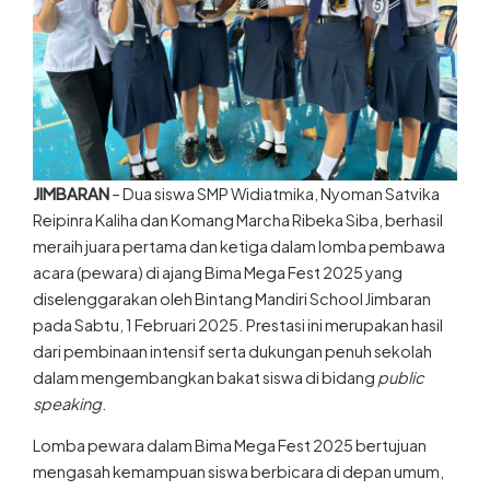
JIMBARAN
– Dua siswa SMP Widiatmika, Nyoman Satvika
Reipinra Kaliha dan Komang Marcha Ribeka Siba, berhasil
meraih juara pertama dan ketiga dalam lomba pembawa
acara (pewara) di ajang Bima Mega Fest 2025 yang
diselenggarakan oleh Bintang Mandiri School Jimbaran
pada Sabtu, 1 Februari 2025. Prestasi ini merupakan hasil
dari pembinaan intensif serta dukungan penuh sekolah
dalam mengembangkan bakat siswa di bidang
public
speaking
.
Lomba pewara dalam Bima Mega Fest 2025 bertujuan
mengasah kemampuan siswa berbicara di depan umum,