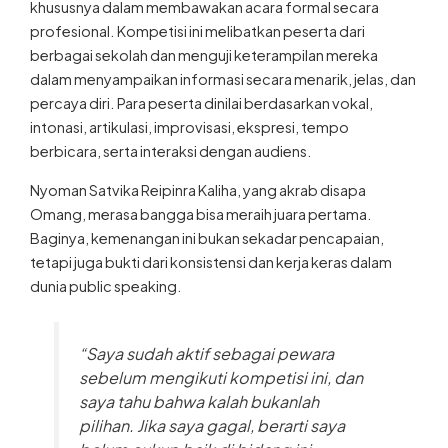
khususnya dalam membawakan acara formal secara
profesional. Kompetisi ini melibatkan peserta dari
berbagai sekolah dan menguji keterampilan mereka
dalam menyampaikan informasi secara menarik, jelas, dan
percaya diri. Para peserta dinilai berdasarkan vokal,
intonasi, artikulasi, improvisasi, ekspresi, tempo
berbicara, serta interaksi dengan audiens.
Nyoman Satvika Reipinra Kaliha, yang akrab disapa
Omang, merasa bangga bisa meraih juara pertama.
Baginya, kemenangan ini bukan sekadar pencapaian,
tetapi juga bukti dari konsistensi dan kerja keras dalam
dunia public speaking.
“Saya sudah aktif sebagai pewara
sebelum mengikuti kompetisi ini, dan
saya tahu bahwa kalah bukanlah
pilihan. Jika saya gagal, berarti saya