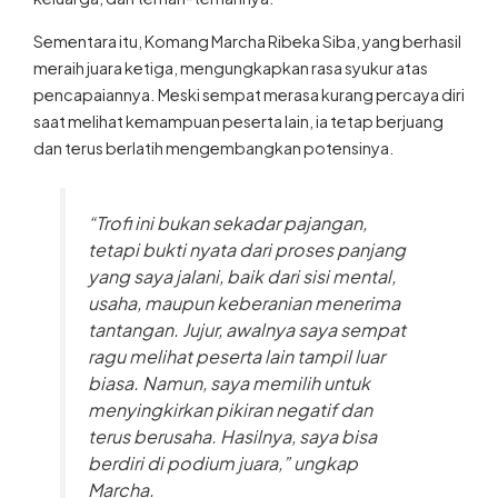
Sementara itu, Komang Marcha Ribeka Siba, yang berhasil
meraih juara ketiga, mengungkapkan rasa syukur atas
pencapaiannya. Meski sempat merasa kurang percaya diri
saat melihat kemampuan peserta lain, ia tetap berjuang
dan terus berlatih mengembangkan potensinya.
“Trofi ini bukan sekadar pajangan,
tetapi bukti nyata dari proses panjang
yang saya jalani, baik dari sisi mental,
usaha, maupun keberanian menerima
tantangan. Jujur, awalnya saya sempat
ragu melihat peserta lain tampil luar
biasa. Namun, saya memilih untuk
menyingkirkan pikiran negatif dan
terus berusaha. Hasilnya, saya bisa
berdiri di podium juara,” ungkap
Marcha.