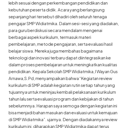
lebih sesuai dengan perkembangan pendidikan dan
kebutuhan peserta didik. Acara yang berlangsung
sepanjang hari tersebut dihadiri oleh seluruh tenaga
pengajar SMP Widiatmika. Dalam sesi-sesi yang diadakan,
para guru berdiskusi secara mendalam mengenai
berbagai aspek kurikulum, termasuk materi
pembelajaran, metode pengajaran, serta evaluasi hasil
belajar siswa. Mereka juga membahas bagaimana
teknologi dan inovasi terbaru dapat diintegrasikan ke
dalam proses pembelajaran untuk meningkatkan kualitas
pendidikan. Kepala Sekolah SMP Widiatmika, I Wayan Gus
Arnawa,S.Pd, menyampaikan bahwa “Kegiatan review
kurikulum di SMP adalah kegiatan rutin setiap tahun yang
tujuannya untuk meninjau kembali pelaksanaan kurikulum
tahun lalu serta evaluasi program dan kebijakan di tahun
sebelumnnya. Harapan saya semoga dengan kegiatan ini
bisa menjadi bahan masukan dan evaluasi untuk kemajuan
di SMP Widiatmika”. ujarnya. Dengan diadakannya review
kurikulum ini, diharapkan SMP Widiatmika dapat terus