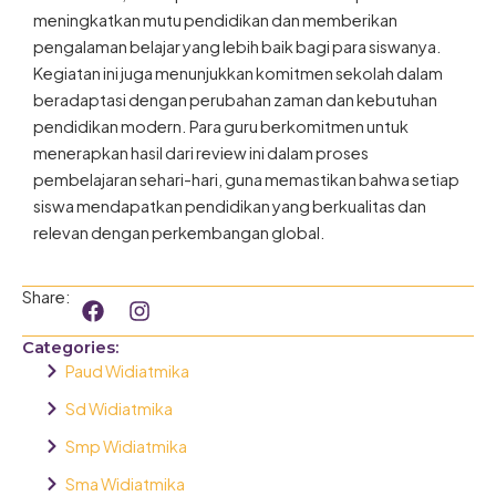
meningkatkan mutu pendidikan dan memberikan
pengalaman belajar yang lebih baik bagi para siswanya.
Kegiatan ini juga menunjukkan komitmen sekolah dalam
beradaptasi dengan perubahan zaman dan kebutuhan
pendidikan modern. Para guru berkomitmen untuk
menerapkan hasil dari review ini dalam proses
pembelajaran sehari-hari, guna memastikan bahwa setiap
siswa mendapatkan pendidikan yang berkualitas dan
relevan dengan perkembangan global.
F
I
Share:
a
n
c
s
Categories:
e
t
Paud Widiatmika
b
a
o
g
Sd Widiatmika
o
r
Smp Widiatmika
k
a
m
Sma Widiatmika