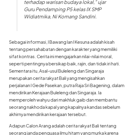
terhadap warisan budaya lokal,” ujar
Guru Pendamping P5 kelas IX SMP
Widiatmika, Ni Komang Sandini.
Sebagai informasi, I Bawang lan I Kesuna adalah kisah
tentang persahabatan dengan karakter yang memiliki
sifat kontras. Cerita ini mengajarkan nilai-nilai moral,
seperti pentingnya bersikap baik, rajin, dan tidak iri hati.
Sementara itu, Asal-usul Buleleng dan Singaraja
merupakan cerita rakyat Bali yang mengisahkan
perjalanan I Gede Pasekan, putra Raja Sri Bagening, dalam
mendirikan Kerajaan Buleleng dan Singaraja. Ia
memperoleh wahyu dari makhluk gaib dan membantu
seorang nakhoda kapal yang kapalnya kandas sebelum
akhirnya mendirikan kerajaan tersebut.
Adapun Calon Arang adalah cerita rakyat Bali tentang
seorang janda penguasa ilmu hitam yang murka karena