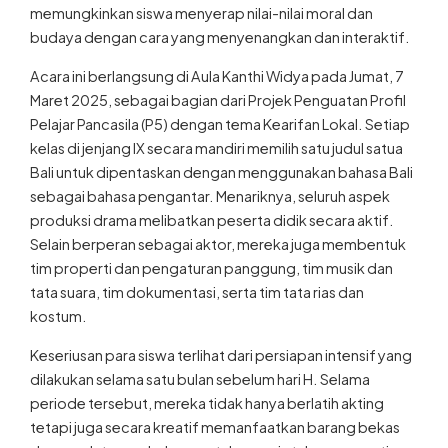
memungkinkan siswa menyerap nilai-nilai moral dan
budaya dengan cara yang menyenangkan dan interaktif.
Acara ini berlangsung di Aula Kanthi Widya pada Jumat, 7
Maret 2025, sebagai bagian dari Projek Penguatan Profil
Pelajar Pancasila (P5) dengan tema Kearifan Lokal. Setiap
kelas di jenjang IX secara mandiri memilih satu judul satua
Bali untuk dipentaskan dengan menggunakan bahasa Bali
sebagai bahasa pengantar. Menariknya, seluruh aspek
produksi drama melibatkan peserta didik secara aktif.
Selain berperan sebagai aktor, mereka juga membentuk
tim properti dan pengaturan panggung, tim musik dan
tata suara, tim dokumentasi, serta tim tata rias dan
kostum.
Keseriusan para siswa terlihat dari persiapan intensif yang
dilakukan selama satu bulan sebelum hari H. Selama
periode tersebut, mereka tidak hanya berlatih akting
tetapi juga secara kreatif memanfaatkan barang bekas