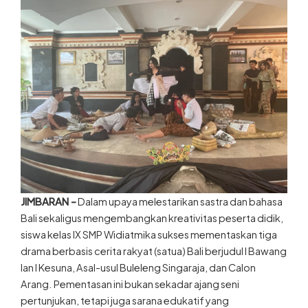
JIMBARAN –
Dalam upaya melestarikan sastra dan bahasa
Bali sekaligus mengembangkan kreativitas peserta didik,
siswa kelas IX SMP Widiatmika sukses mementaskan tiga
drama berbasis cerita rakyat (satua) Bali berjudul I Bawang
lan I Kesuna, Asal-usul Buleleng Singaraja, dan Calon
Arang. Pementasan ini bukan sekadar ajang seni
pertunjukan, tetapi juga sarana edukatif yang