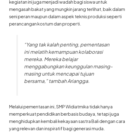
kegiatan ini juga menjadi wadah bagi siswa untuk
mengasah bakat yang mungkin jarang terlihat, baik dalam
seni peran maupun dalam aspek teknis produksi seperti
perancangan kostum dan properti.
“Yang tak kalah penting, pementasan
ini melatih kemampuan kolaborasi
mereka. Mereka belajar
menggabungkan keunggulan masing-
masing untuk mencapai tujuan
bersama,” tambah Ariangga.
Melalui pementasan ini, SMP Widiatmika tidak hanya
memperkuat pendidikan berbasis budaya, tetapi juga
menghidupkan kembali kekayaan sastra Bali dengan cara
yang relevan dan inspiratif bagi generasi muda.