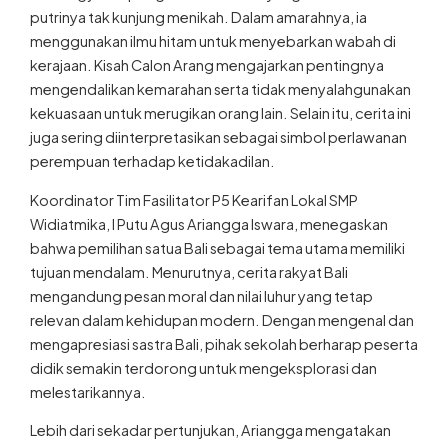
putrinya tak kunjung menikah. Dalam amarahnya, ia
menggunakan ilmu hitam untuk menyebarkan wabah di
kerajaan. Kisah Calon Arang mengajarkan pentingnya
mengendalikan kemarahan serta tidak menyalahgunakan
kekuasaan untuk merugikan orang lain. Selain itu, cerita ini
juga sering diinterpretasikan sebagai simbol perlawanan
perempuan terhadap ketidakadilan.
Koordinator Tim Fasilitator P5 Kearifan Lokal SMP
Widiatmika, I Putu Agus Ariangga Iswara, menegaskan
bahwa pemilihan satua Bali sebagai tema utama memiliki
tujuan mendalam. Menurutnya, cerita rakyat Bali
mengandung pesan moral dan nilai luhur yang tetap
relevan dalam kehidupan modern. Dengan mengenal dan
mengapresiasi sastra Bali, pihak sekolah berharap peserta
didik semakin terdorong untuk mengeksplorasi dan
melestarikannya.
Lebih dari sekadar pertunjukan, Ariangga mengatakan