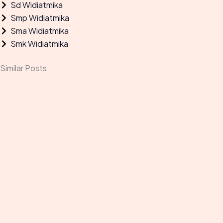
o
r
Sd Widiatmika
k
a
Smp Widiatmika
m
Sma Widiatmika
Smk Widiatmika
Similar Posts: