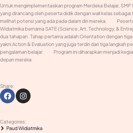
Untuk mengimplementasikan program Merdeka Belajar, SMP W
yang dirancang oleh peserta didik dengan wali kelas sebagai 
melihat potensi yang ada pada dalam diri mereka. ⠀ ⠀ Pese
Widiatmika bernama SATE (Science, Art, Technology, & Entrep
dua tahapan. Tahap pertama adalah Orientation dengan tig
yakni Action & Evaluation yang juga terdiri dari tiga langkah
pengalaman belajar. ⠀ ⠀ Program ini diharapkan menjadi kegi
depan mereka.
Share:
F
I
a
n
c
s
e
t
b
a
Categories:
o
g
Paud Widiatmika