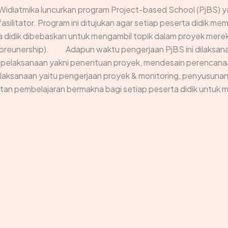
idiatmika luncurkan program Project-based School (PjBS) y
fasilitator. Program ini ditujukan agar setiap peserta didik 
rta didik dibebaskan untuk mengambil topik dalam proyek me
reunership). ⠀ ⠀ Adapun waktu pengerjaan PjBS ini dilaksana
a pelaksanaan yakni penentuan proyek, mendesain perencana
 pelaksanaan yaitu pengerjaan proyek & monitoring, penyusunan
atan pembelajaran bermakna bagi setiap peserta didik untuk m