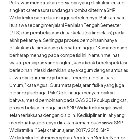
Putrawan mengatakan persiapan yang dilakukan cukup
singkat karena surat undangan lomba diterima SMP
Widiatmika pada dua minggu sebelumnya. Bahkan, saat
itu siswa sedang menjalani Penilaian Tengah Semester
(PTS) dan pembelajaran di luar kelas (outing class) pada
akhir pekannya. Sehingga proses pembinaan hanya
dilakukan dalam kurang dari satu minggu. "Kami memang
berharap menang pada kompetisi ini. Namun melihat
waktu persiapan yang singkat, kami tidak berekspektasi
berlebihan. Meski demikian, saya kagum dengan antusias
siswa dan guru hingga berhasil merebut gelar Juara
Umum," kata Agus. Guru mata pelajaran fisika yang juga
dipanggil sebagai Pak Ogik ini juga menyampaikan
bahwa, meski pembinaan pada GAS 2019 cukup singkat,
proses belajar-mengajar di SMP Widiatmika sejak awal
telah terlaksana dengan disiplin. Kedisiplinan inilah yang
membuatnya percaya diri akan kemampuan siswa SMP
Widiatmika. " Sejak tahun ajaran 2017/2018, SMP
Widiatmika telah menerapkan Peraturan Menteri Nomor