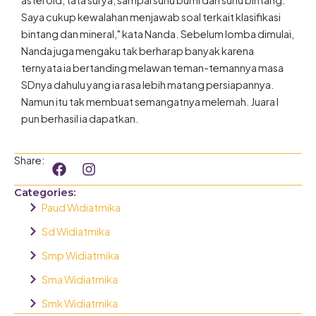
asteroid, tata surya, sampai suhu bumi dan suhu bintang.
Saya cukup kewalahan menjawab soal terkait klasifikasi
bintang dan mineral," kata Nanda. Sebelum lomba dimulai,
Nanda juga mengaku tak berharap banyak karena
ternyata ia bertanding melawan teman-temannya masa
SDnya dahulu yang ia rasa lebih matang persiapannya.
Namun itu tak membuat semangatnya melemah. Juara I
pun berhasil ia dapatkan.
F
I
Share:
a
n
c
s
Categories:
e
t
Paud Widiatmika
b
a
o
g
Sd Widiatmika
o
r
Smp Widiatmika
k
a
m
Sma Widiatmika
Smk Widiatmika