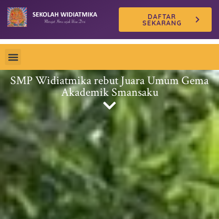
Skip
DAFTAR
to
SEKARANG
content
SMP Widiatmika rebut Juara Umum Gema
Akademik Smansaku