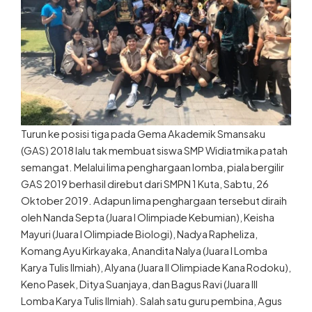
Turun ke posisi tiga pada Gema Akademik Smansaku
(GAS) 2018 lalu tak membuat siswa SMP Widiatmika patah
semangat. Melalui lima penghargaan lomba, piala bergilir
GAS 2019 berhasil direbut dari SMPN 1 Kuta, Sabtu, 26
Oktober 2019. Adapun lima penghargaan tersebut diraih
oleh Nanda Septa (Juara I Olimpiade Kebumian), Keisha
Mayuri (Juara I Olimpiade Biologi), Nadya Rapheliza,
Komang Ayu Kirkayaka, Anandita Nalya (Juara I Lomba
Karya Tulis Ilmiah), Alyana (Juara II Olimpiade Kana Rodoku),
Keno Pasek, Ditya Suanjaya, dan Bagus Ravi (Juara III
Lomba Karya Tulis Ilmiah). Salah satu guru pembina, Agus