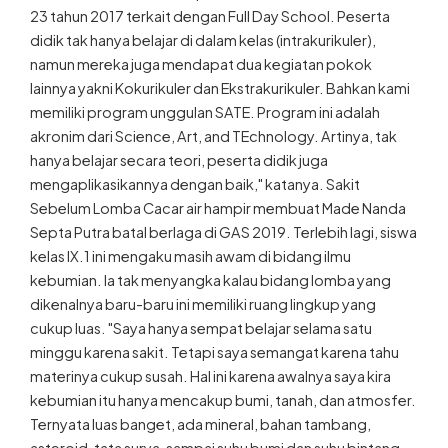
23 tahun 2017 terkait dengan Full Day School. Peserta
didik tak hanya belajar di dalam kelas (intrakurikuler),
namun mereka juga mendapat dua kegiatan pokok
lainnya yakni Kokurikuler dan Ekstrakurikuler. Bahkan kami
memiliki program unggulan SATE. Program ini adalah
akronim dari Science, Art, and TEchnology. Artinya, tak
hanya belajar secara teori, peserta didik juga
mengaplikasikannya dengan baik," katanya. Sakit
Sebelum Lomba Cacar air hampir membuat Made Nanda
Septa Putra batal berlaga di GAS 2019. Terlebih lagi, siswa
kelas IX.1 ini mengaku masih awam di bidang ilmu
kebumian. Ia tak menyangka kalau bidang lomba yang
dikenalnya baru-baru ini memiliki ruang lingkup yang
cukup luas. "Saya hanya sempat belajar selama satu
minggu karena sakit. Tetapi saya semangat karena tahu
materinya cukup susah. Hal ini karena awalnya saya kira
kebumian itu hanya mencakup bumi, tanah, dan atmosfer.
Ternyata luas banget, ada mineral, bahan tambang,