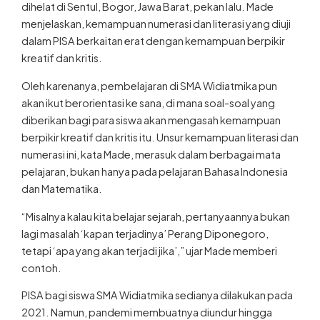
dihelat di Sentul, Bogor, Jawa Barat, pekan lalu. Made
menjelaskan, kemampuan numerasi dan literasi yang diuji
dalam PISA berkaitan erat dengan kemampuan berpikir
kreatif dan kritis.
Oleh karenanya, pembelajaran di SMA Widiatmika pun
akan ikut berorientasi ke sana, di mana soal-soal yang
diberikan bagi para siswa akan mengasah kemampuan
berpikir kreatif dan kritis itu. Unsur kemampuan literasi dan
numerasi ini, kata Made, merasuk dalam berbagai mata
pelajaran, bukan hanya pada pelajaran Bahasa Indonesia
dan Matematika.
“Misalnya kalau kita belajar sejarah, pertanyaannya bukan
lagi masalah ‘kapan terjadinya’ Perang Diponegoro,
tetapi ‘apa yang akan terjadi jika’,” ujar Made memberi
contoh.
PISA bagi siswa SMA Widiatmika sedianya dilakukan pada
2021. Namun, pandemi membuatnya diundur hingga