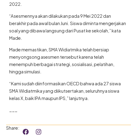
2022.
“Asesmennya akan dilakukan pada 9 Mei 2022 dan
berakhir pada awal bulan Juni. Siswa diminta mengerjakan
soal yang dibawa langsung dari Pusat ke sekolah,” kata
Made.
Made memastikan, SMA Widiatmika telah bersiap
menyongsong asesmen tersebut karena telah
menempuh berbagai strategi, sosialisasi, pelatihan,
hingga simulasi.
“Kami sudah diinformasikan OECD bahwa ada 27 siswa
SMA Widiatmika yang diikutsertakan, seluruhnya siswa
kelas X, baik IPA maupun IPS,” lanjutnya.
___
F
I
Share:
a
n