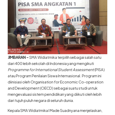
JIMBARAN –
SMA Widiatmika terpilih sebagai salah satu
dari 400 lebih sekolah di Indonesia yang mengikuti
Programme for International Student Assessment
(PISA)
atau Program Penilaian Siswa Internasional. Program ini
diinisiasi oleh Organisation for Economic Co-operation
and Development (OECD) sebagai suatu studi untuk
mengevaluasi sistem pendidikan yang diikuti oleh lebih
dari tujuh puluh negara di seluruh dunia.
Kepala SMA Widiatmika I Made Suadnyana menjelaskan,