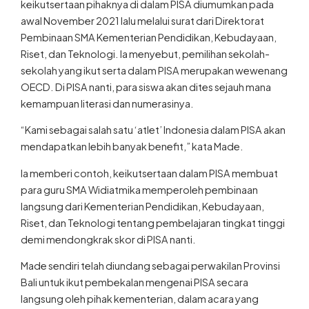
keikutsertaan pihaknya di dalam PISA diumumkan pada
awal November 2021 lalu melalui surat dari Direktorat
Pembinaan SMA Kementerian Pendidikan, Kebudayaan,
Riset, dan Teknologi. Ia menyebut, pemilihan sekolah-
sekolah yang ikut serta dalam PISA merupakan wewenang
OECD. Di PISA nanti, para siswa akan dites sejauh mana
kemampuan literasi dan numerasinya.
“Kami sebagai salah satu ‘atlet’ Indonesia dalam PISA akan
mendapatkan lebih banyak benefit,” kata Made.
Ia memberi contoh, keikutsertaan dalam PISA membuat
para guru SMA Widiatmika memperoleh pembinaan
langsung dari Kementerian Pendidikan, Kebudayaan,
Riset, dan Teknologi tentang pembelajaran tingkat tinggi
demi mendongkrak skor di PISA nanti.
Made sendiri telah diundang sebagai perwakilan Provinsi
Bali untuk ikut pembekalan mengenai PISA secara
langsung oleh pihak kementerian, dalam acara yang