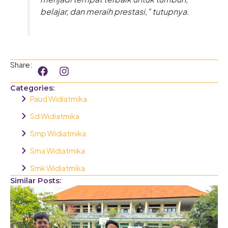
belajar, dan meraih prestasi,” tutupnya.
F
I
Share:
a
n
c
s
Categories:
e
t
Paud Widiatmika
b
a
o
g
Sd Widiatmika
o
r
Smp Widiatmika
k
a
m
Sma Widiatmika
Smk Widiatmika
Similar Posts: