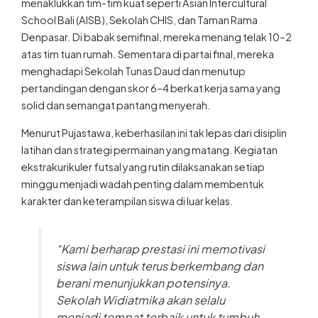
menaklukkan tim-tim kuat seperti Asian Intercultural
School Bali (AISB), Sekolah CHIS, dan Taman Rama
Denpasar. Di babak semifinal, mereka menang telak 10–2
atas tim tuan rumah. Sementara di partai final, mereka
menghadapi Sekolah Tunas Daud dan menutup
pertandingan dengan skor 6–4 berkat kerja sama yang
solid dan semangat pantang menyerah.
Menurut Pujastawa, keberhasilan ini tak lepas dari disiplin
latihan dan strategi permainan yang matang. Kegiatan
ekstrakurikuler futsal yang rutin dilaksanakan setiap
minggu menjadi wadah penting dalam membentuk
karakter dan keterampilan siswa di luar kelas.
“Kami berharap prestasi ini memotivasi
siswa lain untuk terus berkembang dan
berani menunjukkan potensinya.
Sekolah Widiatmika akan selalu
menjadi tempat terbaik untuk tumbuh,