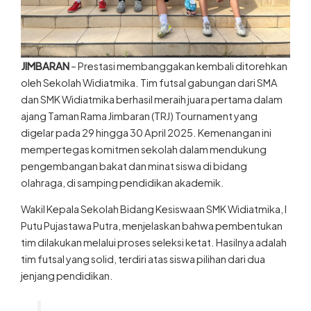
JIMBARAN
– Prestasi membanggakan kembali ditorehkan
oleh Sekolah Widiatmika. Tim futsal gabungan dari SMA
dan SMK Widiatmika berhasil meraih juara pertama dalam
ajang Taman Rama Jimbaran (TRJ) Tournament yang
digelar pada 29 hingga 30 April 2025. Kemenangan ini
mempertegas komitmen sekolah dalam mendukung
pengembangan bakat dan minat siswa di bidang
olahraga, di samping pendidikan akademik.
Wakil Kepala Sekolah Bidang Kesiswaan SMK Widiatmika, I
Putu Pujastawa Putra, menjelaskan bahwa pembentukan
tim dilakukan melalui proses seleksi ketat. Hasilnya adalah
tim futsal yang solid, terdiri atas siswa pilihan dari dua
jenjang pendidikan.