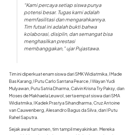
“Kami percaya setiap siswa punya
potensi besar. Tugas kami adalah
memfasilitasi dan mengarahkannya.
Tim futsal ini adalah bukti bahwa
kolaborasi, disiplin, dan semangat bisa
menghasilkan prestasi
membanggakan,” ujar Pujastawa.
Tim ini diperkuat enam siswa dari SMK Widiatmika, I Made
Bas Karang, I Putu Carlo Santana Pearce, I Wayan Yudi
Mulyawan, Putu Satria Dharma, Calvin Krisna Try Paksy, dan
Moses de Makhaela Leuwol, serta empat siswa dari SMA
Widiatmika, I Kadek Prastya Sihandharma, Cruz Antoine
van Cauwenberg, Alesandro Bagus da Silva, dan I Putu
Rahel Saputra.
Sejak awal turnamen, tim tampil meyakinkan. Mereka