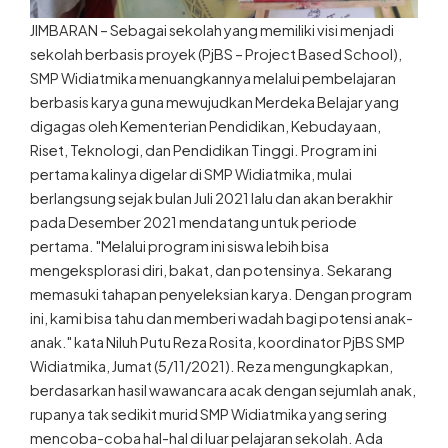
JIMBARAN – Sebagai sekolah yang memiliki visi menjadi
sekolah berbasis proyek (PjBS – Project Based School),
SMP Widiatmika menuangkannya melalui pembelajaran
berbasis karya guna mewujudkan Merdeka Belajar yang
digagas oleh Kementerian Pendidikan, Kebudayaan,
Riset, Teknologi, dan Pendidikan Tinggi. Program ini
pertama kalinya digelar di SMP Widiatmika, mulai
berlangsung sejak bulan Juli 2021 lalu dan akan berakhir
pada Desember 2021 mendatang untuk periode
pertama. "Melalui program ini siswa lebih bisa
mengeksplorasi diri, bakat, dan potensinya. Sekarang
memasuki tahapan penyeleksian karya. Dengan program
ini, kami bisa tahu dan memberi wadah bagi potensi anak-
anak." kata Niluh Putu Reza Rosita, koordinator PjBS SMP
Widiatmika, Jumat (5/11/2021). Reza mengungkapkan,
berdasarkan hasil wawancara acak dengan sejumlah anak,
rupanya tak sedikit murid SMP Widiatmika yang sering
mencoba-coba hal-hal di luar pelajaran sekolah. Ada