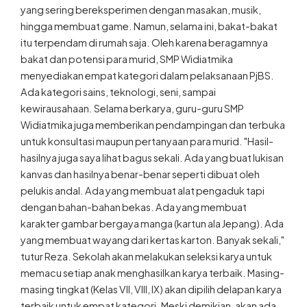
yang sering bereksperimen dengan masakan, musik,
hingga membuat game. Namun, selama ini, bakat-bakat
itu terpendam di rumah saja. Oleh karena beragamnya
bakat dan potensi para murid, SMP Widiatmika
menyediakan empat kategori dalam pelaksanaan PjBS.
Ada kategori sains, teknologi, seni, sampai
kewirausahaan. Selama berkarya, guru-guru SMP
Widiatmika juga memberikan pendampingan dan terbuka
untuk konsultasi maupun pertanyaan para murid. "Hasil-
hasilnya juga saya lihat bagus sekali. Ada yang buat lukisan
kanvas dan hasilnya benar-benar seperti dibuat oleh
pelukis andal. Ada yang membuat alat pengaduk tapi
dengan bahan-bahan bekas. Ada yang membuat
karakter gambar bergaya manga (kartun ala Jepang). Ada
yang membuat wayang dari kertas karton. Banyak sekali,"
tutur Reza. Sekolah akan melakukan seleksi karya untuk
memacu setiap anak menghasilkan karya terbaik. Masing-
masing tingkat (Kelas VII, VIII, IX) akan dipilih delapan karya
terbaik untuk empat kategori. Meski demikian, akan ada