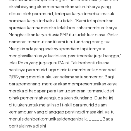
ekshibisi yang akan memamerkan seluruh karya yang
dibuat oleh para murid, terlepas karya tersebut masuk
nominasi karya terbaik atau tidak. "Kami tetap berikan
apresiasi karena mereka telah berusaha membuat karya.
Menghasilkan karya di usia SMP itu sudah luar biasa. Gelar
pameran tersebut nanti kami turut undang orang tua.
Mungkin ada yang anaknya pendiam tapi ternyata
menghasilkan karya luar biasa, pasti mereka juga bangga,"
jelas Reza yang juga guru IPA ini. Tak berhenti di sana,
nantinya para murid juga diminta membuat laporan soal
PjBS yang mereka lakukan selama satu semester. Bagi
para pemenang, mereka akan mempresentasikan karya
mereka di hadapan para tamu pameran, termasuk dari
pihak pemerintah yang juga akan diundang. Dua hal inj
ditujukan untuk melatih soft-skill para murid dalam
kemampuan yang dianggap penting di masa kini, yaitu
menulis dan berkomunikasi dengan baik. _____ Baca
berita lainnya di sini