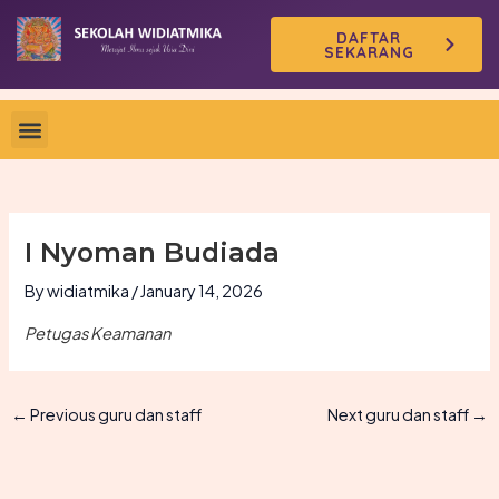
Skip
DAFTAR
to
SEKARANG
content
I Nyoman Budiada
By
widiatmika
/
January 14, 2026
Petugas Keamanan
←
Previous guru dan staff
Next guru dan staff
→