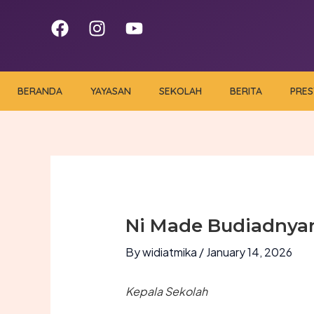
Skip
F
I
Y
to
a
n
o
content
c
s
u
e
t
t
b
a
u
BERANDA
YAYASAN
SEKOLAH
BERITA
PRES
o
g
b
o
r
e
k
a
m
Ni Made Budiadnyani
By
widiatmika
/
January 14, 2026
Kepala Sekolah