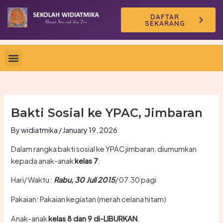
Skip
DAFTAR
to
SEKARANG
content
Bakti Sosial ke YPAC, Jimbaran
By
widiatmika
/
January 19, 2026
Dalam rangka bakti sosial ke YPAC jimbaran, diumumkan
kepada anak-anak
kelas 7
:
Hari/ Waktu :
Rabu, 30 Juli 2015
/ 07.30 pagi
Pakaian: Pakaian kegiatan (merah celana hitam)
Anak-anak
kelas 8 dan 9 di-LIBURKAN
.