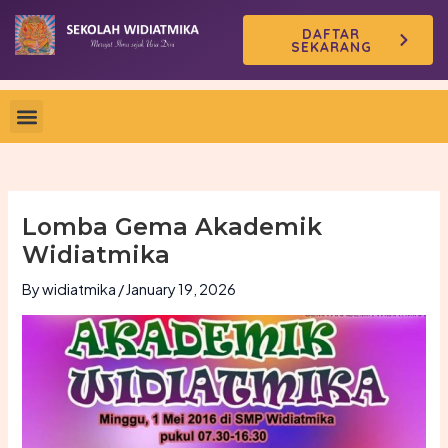
Skip
DAFTAR
to
SEKARANG
content
Lomba Gema Akademik
Widiatmika
By
widiatmika
/
January 19, 2026