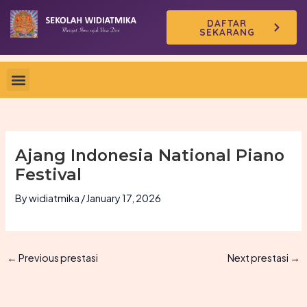
Skip
DAFTAR
to
SEKARANG
content
Ajang Indonesia National Piano
Festival
By
widiatmika
/
January 17, 2026
←
Previous prestasi
Next prestasi
→