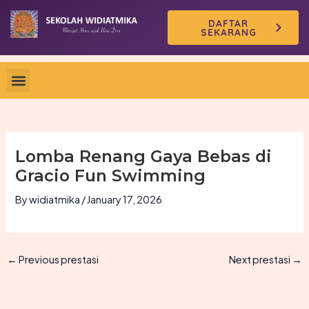
Skip
DAFTAR
to
SEKARANG
content
Lomba Renang Gaya Bebas di
Gracio Fun Swimming
By
widiatmika
/
January 17, 2026
←
Previous prestasi
Next prestasi
→