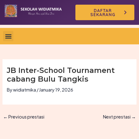
Skip
DAFTAR
to
SEKARANG
content
JB Inter-School Tournament
cabang Bulu Tangkis
By
widiatmika
/
January 19, 2026
←
Previous prestasi
Next prestasi
→