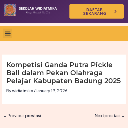
Skip
DAFTAR
to
SEKARANG
content
Kompetisi Ganda Putra Pickle
Ball dalam Pekan Olahraga
Pelajar Kabupaten Badung 2025
By
widiatmika
/
January 19, 2026
←
Previous prestasi
Next prestasi
→