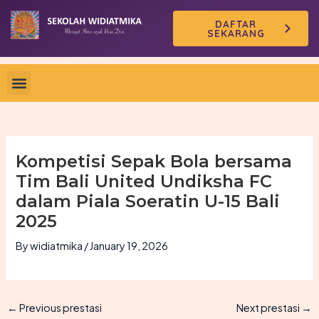
Skip
DAFTAR
to
SEKARANG
content
Kompetisi Sepak Bola bersama
Tim Bali United Undiksha FC
dalam Piala Soeratin U-15 Bali
2025
By
widiatmika
/
January 19, 2026
←
Previous prestasi
Next prestasi
→