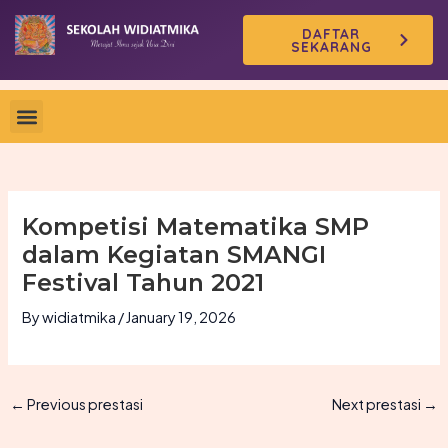
Skip
DAFTAR
to
SEKARANG
content
Kompetisi Matematika SMP
dalam Kegiatan SMANGI
Festival Tahun 2021
By
widiatmika
/
January 19, 2026
←
Previous prestasi
Next prestasi
→