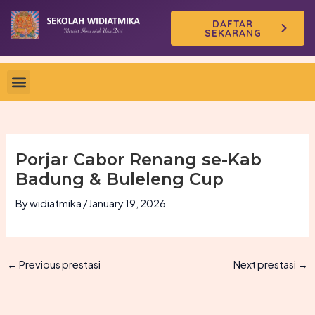
Skip
DAFTAR
to
SEKARANG
content
Porjar Cabor Renang se-Kab
Badung & Buleleng Cup
By
widiatmika
/
January 19, 2026
←
Previous prestasi
Next prestasi
→