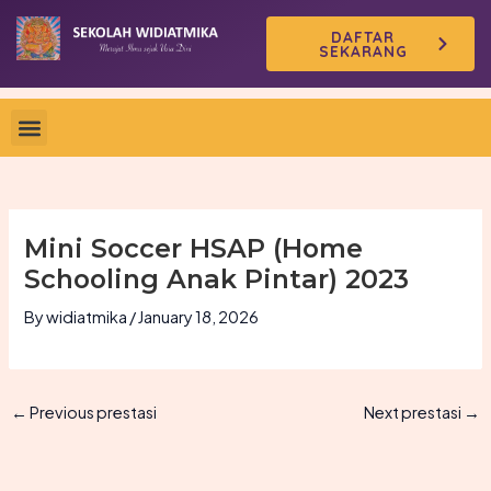
Skip
DAFTAR
to
SEKARANG
content
Mini Soccer HSAP (Home
Schooling Anak Pintar) 2023
By
widiatmika
/
January 18, 2026
←
Previous prestasi
Next prestasi
→