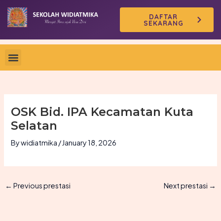
Skip
DAFTAR
to
SEKARANG
content
OSK Bid. IPA Kecamatan Kuta
Selatan
By
widiatmika
/
January 18, 2026
←
Previous prestasi
Next prestasi
→